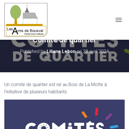
OUVRI
Comité de quartier
Published by
Liliane Lebon
on
28 avril 2024
Un comité de quartier est né au Bois de La Motte à
l’initiative de plusieurs habitants.