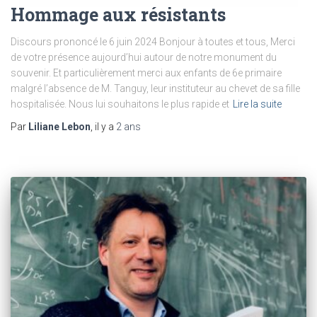
Hommage aux résistants
Discours prononcé le 6 juin 2024 Bonjour à toutes et tous, Merci
de votre présence aujourd’hui autour de notre monument du
souvenir. Et particulièrement merci aux enfants de 6e primaire
malgré l’absence de M. Tanguy, leur instituteur au chevet de sa fille
hospitalisée. Nous lui souhaitons le plus rapide et
Lire la suite
Par
Liliane Lebon
, il y a
2 ans