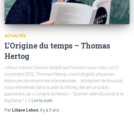
ACTUALITÉS
L’Origine du temps – Thomas
Hertog
« Nous créons l’univers autant que l’univers nous crée » Le 17
novembre 2022, Thomas Hertog, cosmologiste, physicien
théoricien de renommée internationale … et habitant de Bousval,
nous entretenait dans la salle du Monty, devant un public
passionné, de « L’origine du temps – Quel lien entre Bousval et le
Big Bang ? ». Il
Lire la suite
Par
Liliane Lebon
, il y a
3 ans