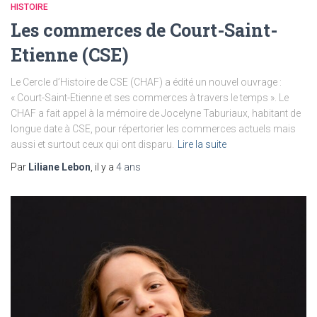
HISTOIRE
Les commerces de Court-Saint-
Etienne (CSE)
Le Cercle d’Histoire de CSE (CHAF) a édité un nouvel ouvrage :
« Court-Saint-Etienne et ses commerces à travers le temps ». Le
CHAF a fait appel à la mémoire de Jocelyne Taburiaux, habitant de
longue date à CSE, pour répertorier les commerces actuels mais
aussi et surtout ceux qui ont disparu.
Lire la suite
Par
Liliane Lebon
, il y a
4 ans