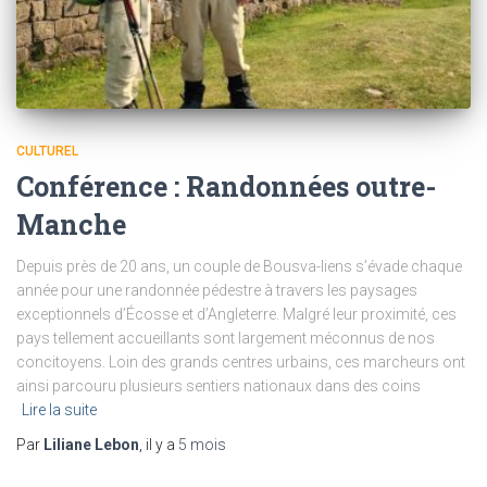
CULTUREL
Conférence : Randonnées outre-
Manche
Depuis près de 20 ans, un couple de Bousva-liens s’évade chaque
année pour une randonnée pédestre à travers les paysages
exceptionnels d’Écosse et d’Angleterre. Malgré leur proximité, ces
pays tellement accueillants sont largement méconnus de nos
concitoyens. Loin des grands centres urbains, ces marcheurs ont
ainsi parcouru plusieurs sentiers nationaux dans des coins
Lire la suite
Par
Liliane Lebon
, il y a
5 mois