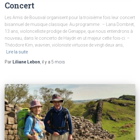
Concert
Les Amis de Bousval organisent pour la troisième fois leur concert
bisannuel de musique classique. Au programme : – Lana Dombret,
13 ans, violoncelliste prodige de Genappe, que nous entendrons à
nouveau, dans le concerto de Haydn en ut majeur cette fois-ci. –
Théodore Kim, wavrien, violoniste virtuose de vingt-deux ans,
Lire la suite
Par
Liliane Lebon
, il y a
5 mois