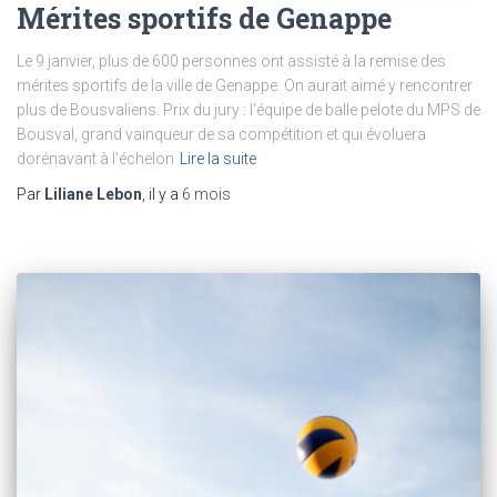
Mérites sportifs de Genappe
Le 9 janvier, plus de 600 personnes ont assisté à la remise des
mérites sportifs de la ville de Genappe. On aurait aimé y rencontrer
plus de Bousvaliens. Prix du jury : l’équipe de balle pelote du MPS de
Bousval, grand vainqueur de sa compétition et qui évoluera
dorénavant à l’échelon
Lire la suite
Par
Liliane Lebon
, il y a
6 mois