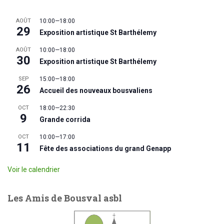
AOÛT
10:00
—
18:00
29
Exposition artistique St Barthélemy
AOÛT
10:00
—
18:00
30
Exposition artistique St Barthélemy
SEP
15:00
—
18:00
26
Accueil des nouveaux bousvaliens
OCT
18:00
—
22:30
9
Grande corrida
OCT
10:00
—
17:00
11
Fête des associations du grand Genapp
Voir le calendrier
Les Amis de Bousval asbl