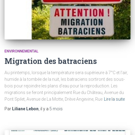
ENVIRONNEMENTAL
Migration des batraciens
Au printemps, lorsque la température sera supérieure à 7°C et l’air,
humide à la tombée de la nuit, les batraciens sortiront des sous-
bois pour rejoindre les plans d’eau pour la reproduction. Les
migrations se feront principalement Rue du Château, Avenue du
Pont Spilet, Avenue de La Motte, Drève Angevine, Rue
Lire la suite
Par
Liliane Lebon
, il y a
5 mois