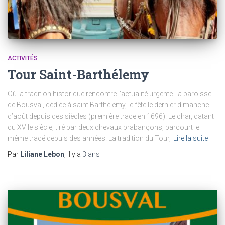
ACTIVITÉS
Tour Saint-Barthélemy
Où la tradition historique rencontre l’actualité urgente La paroisse
de Bousval, dédiée à saint Barthélemy, le fête le dernier dimanche
d’août depuis des siècles (première trace en 1696). Le char, datant
du XVIIe siècle, tiré par deux chevaux brabançons, parcourt le
même tracé depuis des années. La tradition du Tour,
Lire la suite
Par
Liliane Lebon
, il y a
3 ans