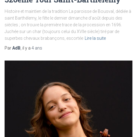
Histoire et maintien de la tradition La paroisse de Bousval, dédiée à
saint Barthélemy, le fête le dernier dimanche d’août depuis des
siècles ; on trouve la première trace de la procession en 1696.
Juchée sur un char (toujours celui du XVIIe siècle) tiré par de
superbes chevaux brabançons, escortée
Lire la suite
Par
AdB
, il y a
4 ans