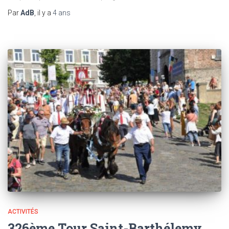
Par
AdB
, il y a
4 ans
ACTIVITÉS
326ème Tour Saint-Barthélemy