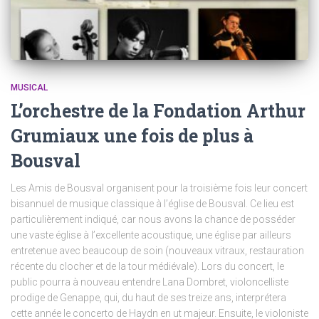
MUSICAL
L’orchestre de la Fondation Arthur
Grumiaux une fois de plus à
Bousval
Les Amis de Bousval organisent pour la troisième fois leur concert
bisannuel de musique classique à l’église de Bousval. Ce lieu est
particulièrement indiqué, car nous avons la chance de posséder
une vaste église à l’excellente acoustique, une église par ailleurs
entretenue avec beaucoup de soin (nouveaux vitraux, restauration
récente du clocher et de la tour médiévale). Lors du concert, le
public pourra à nouveau entendre Lana Dombret, violoncelliste
prodige de Genappe, qui, du haut de ses treize ans, interprétera
cette année le concerto de Haydn en ut majeur. Ensuite, le violoniste