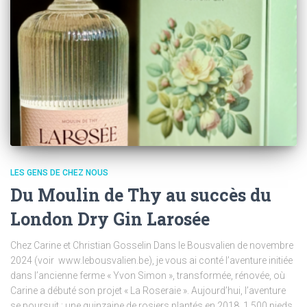
LES GENS DE CHEZ NOUS
Du Moulin de Thy au succès du
London Dry Gin Larosée
Chez Carine et Christian Gosselin Dans le Bousvalien de novembre
2024 (voir www.lebousvalien.be), je vous ai conté l’aventure initiée
dans l’ancienne ferme « Yvon Simon », transformée, rénovée, où
Carine a débuté son projet « La Roseraie ». Aujourd’hui, l’aventure
se poursuit : une quinzaine de rosiers plantés en 2018, 1 500 pieds