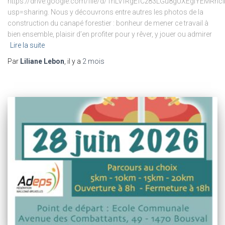
https://drive.google.com/file/d/1nLVfRgEfCz83LGu8gUXEgIYEMRnc
usp=sharing. Nous y découvrons entre autres les photos de la
construction du canapé forestier : bonheur de mener ce travail à
bien ensemble, plaisir d’en profiter pour y rêver, y jouer ou admirer
Lire la suite
Par
Liliane Lebon
, il y a
2 mois