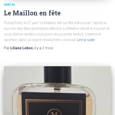
AMICAL
Le Maillon en fête
Pump’Party le 27 juin ! Le Maillon fait sa fête à Bousval ! Après le
succès des deux premières éditions, Le Maillon remet le couvert et
vous donne rendez-vous pour une journée festive, créative et
sportive, dans un esprit résolument convivial
Lire la suite
Par
Liliane Lebon
, il y a
2 mois