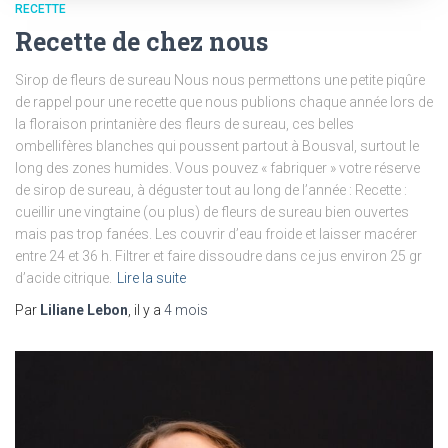
RECETTE
Recette de chez nous
Sirop de fleurs de sureau Nous nous permettons une petite piqûre
de rappel pour une recette que nous publions chaque année lors de
la floraison printanière des fleurs de sureau, ces belles
ombellifères blanches qui poussent partout à Bousval, surtout le
long des zones humides. Vous pouvez « fabriquer » votre réserve
de sirop de sureau, à déguster tout au long de l’année : Recette :
cueillir une vingtaine (ou plus) de fleurs de sureau bien ouvertes
mais pas trop fanées. Les couvrir d’eau froide et laisser macérer
entre 24 et 36 h. Filtrer et faire dissoudre dans ce jus environ 25 gr
d’acide citrique.
Lire la suite
Par
Liliane Lebon
, il y a
4 mois