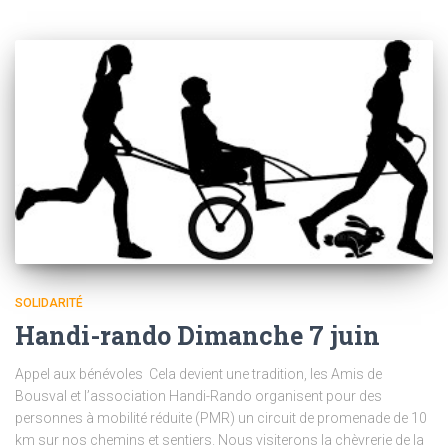
SOLIDARITÉ
Handi-rando Dimanche 7 juin
Appel aux bénévoles Cela devient une tradition, les Amis de
Bousval et l’association Handi-Rando organisent pour des
personnes à mobilité réduite (PMR) un circuit de promenade de 10
km sur nos chemins et sentiers. Nous visiterons la chèvrerie de la