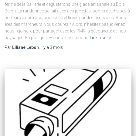
ferme de la Baillerie et dégusterons une glace artisanale au Bois
Balon. La randonnée se fait avec des joëlettes, sortes de chaises à
porteurs à une roue, poussées et tirées par des bénévoles. Vous
êtes des marcheurs, vous courez ? Alors, n’hésitez pas et venez
nous rejoindre pour partager avec les PMR la découverte de nos
paysages. En pratique : – nous recherchons
Lire la suite
Par
Liliane Lebon
, il y a
3 mois