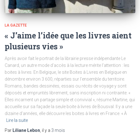
LA GAZETTE
« J’aime l’idée que les livres aient
plusieurs vies »
Après avoir fait le portrait de la librairie presse indépendante Le
Canard, un autre mode d’accès à la lecture mérite l’attention : les
boites à livres. En Belgique, le site Boites à Livres en Belgique en
dénombre environ 3 600, réparties sur l’ensemble du territoire.
Romans, bandes dessinées, essais ou récits de voyage y sont
déposés et empruntés librement, sans inscription ni contrainte. «
Elles incarnent un partage simple et convivial », résume Martine, qui
accueille sur sa façade la seule boite à livres de Bousval. Il y a une
dizaine d’années, elle découvre les boites à livres en France. « À
Lire la suite
Par
Liliane Lebon
, il y a
3 mois