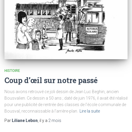
HISTOIRE
Coup d’œil sur notre passé
Nous avons retrouvé ce joli dessin de Jean Luc Beghin, ancien
Bousvalien. Ce dessin a 50 ans ; daté de juin 1976, il avait été réalisé
pour une publicité de rentrée des classes de l’école communale de
Bousval, reconnaissable à l’arrière-plan.
Lire la suite
Par
Liliane Lebon
, il y a
2 mois