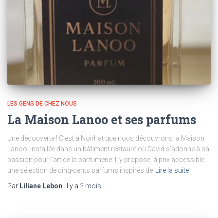
LES GENS DE CHEZ NOUS
La Maison Lanoo et ses parfums
Une découverte ! C’est à Noirhat que nous découvrons la Maison
Lanoo, installée dans un bâtiment restauré où David s’adonne à sa
passion pour l’art de la parfumerie. Il y propose, à prix accessible,
une sélection de cinq-cents parfums inspirés de
Lire la suite
Par
Liliane Lebon
, il y a
2 mois