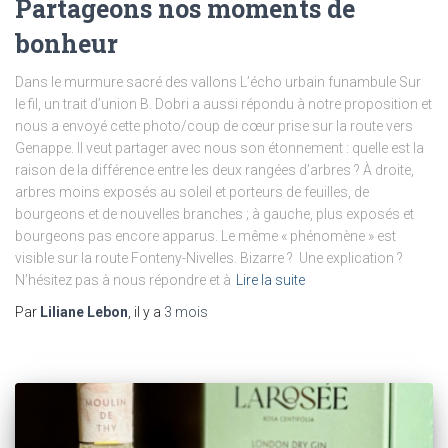
Partageons nos moments de
bonheur
Dans le murmure sacré des vallons L’écho urbain funambule Sur
le fil, un trait d’union B. Dobri a aussi répondu à notre proposition et
nous a envoyé cette photo/coup de cœur prise sur la route vers
Genappe. Il veut partager avec nous son étonnement : quelle est la
raison de la différence entre les deux rangées d’arbres ? À droite,
arbres moins exposés au soleil et porteurs de feuilles, de
bourgeons et de nouvelles branches ; à gauche, plus exposés et
bourgeons pas encore apparus. Le même « phénomène » est
visible sur la route Fonteny-Nivelles. Bizarre ? Une explication ?
N’hésitez pas à nous répondre et à
Lire la suite
Par
Liliane Lebon
, il y a
3 mois