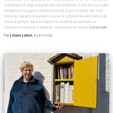
maintenant et, déjà, une première récompense. Il faut dire que cette
entreprise conjugue le sérieux (tout est sous contrôle, rien n’est
laissé au hasard) et la passion pour la culture et la valorisation de
roses à parfum, dans le respect du vivant et du territoire. La
roseraie continue de s’agrandir, composée de rosiers
Lire la suite
Par
Liliane Lebon
, il y a
3 mois