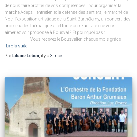
de nous faire profiter de vos compétences : pour organiser la
marche Adeps, l’entretien et la défense des sentiers, le marché de
Noël, l’exposition artistique de la Saint-Barthélemy, un concert, des
promenades thématiques… et toute autre activité que vous
aimeriez voir proposée à Bousval ? Et pourquoi pas :
Vous recevez le Bousvalien chaque mois grâce
Lire la suite
Par
Liliane Lebon
, il y a
3 mois