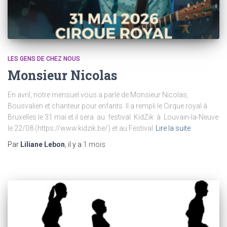
LES GENS DE CHEZ NOUS
Monsieur Nicolas
En avril, notre mensuel vous a parlé de Monsieur Nicolas,
Bousvalien et chanteur pour enfants. Il a rempli le Cirque royal à
Bruxelles le 31 mai et il sera au festival KidZik à Louvain-la-Neuve
le 22/08 (https://www.kidzik.be/) et au Festival
Lire la suite
Par
Liliane Lebon
, il y a
1 mois