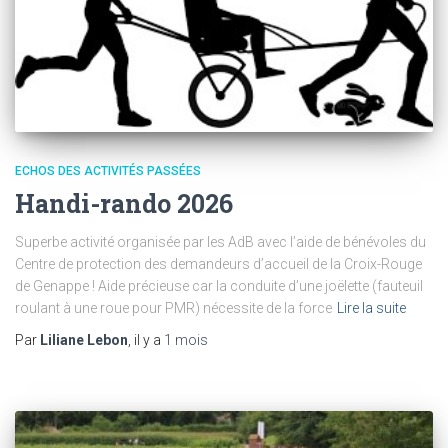
ECHOS DES ACTIVITÉS PASSÉES
Handi-rando 2026
Superbe activité organisée par les AdB avec l’aide de bénévoles du
Centre de protection des demandeurs d’accueil de la Croix-Rouge
de Genappe ! Aide précieuse car la conduite d’une joëlette (fauteuil
roulant à une roue pour PMR) nécessite de la force
Lire la suite
Par
Liliane Lebon
, il y a
1 mois