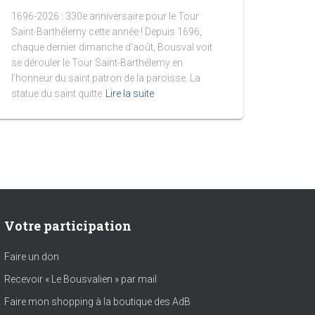
1696-2026 : 330e anniversaire pour le Tour
Saint-Barthélemy cette année ! Depuis 1696,
chaque dernier dimanche d’août, Bousval voit
se dérouler le Tour Saint-Barthélemy en
l’honneur du saint patron de la paroisse. La
statue du saint quitte
Lire la suite
Votre participation
Faire un don
Recevoir « Le Bousvalien » par mail
Faire mon shopping à la boutique des AdB