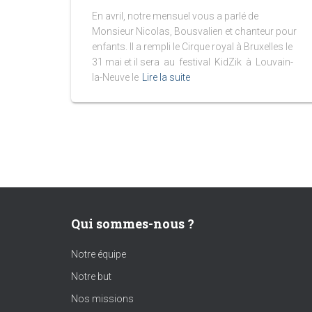
En avril, notre mensuel vous a parlé de
Monsieur Nicolas, Bousvalien et chanteur pour
enfants. Il a rempli le Cirque royal à Bruxelles le
31 mai et il sera au festival KidZik à Louvain-
la-Neuve le
Lire la suite
Qui sommes-nous ?
Notre équipe
Notre but
Nos missions