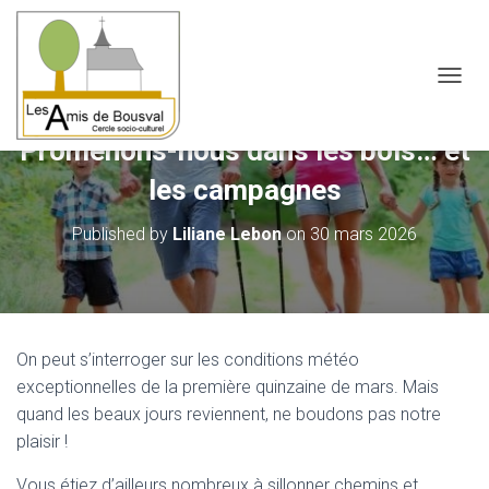
OUVRI
Promenons-nous dans les bois… et
les campagnes
Published by
Liliane Lebon
on
30 mars 2026
On peut s’interroger sur les conditions météo
exceptionnelles de la première quinzaine de mars. Mais
quand les beaux jours reviennent, ne boudons pas notre
plaisir !
Vous étiez d’ailleurs nombreux à sillonner chemins et