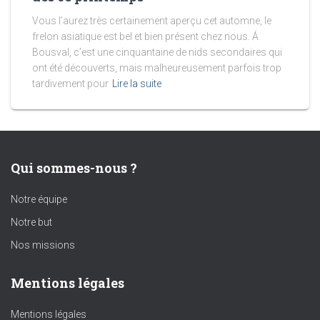
Vous l’aurez très certainement aperçu cet automne, le
frelon asiatique est bel et bien présent chez nous. Á
Bousval, c’est une cinquantaine de nids secondaires qui
ont été découverts, mais malheureusement parfois trop
tardivement pour
Lire la suite
Qui sommes-nous ?
Notre équipe
Notre but
Nos missions
Mentions légales
Mentions légales