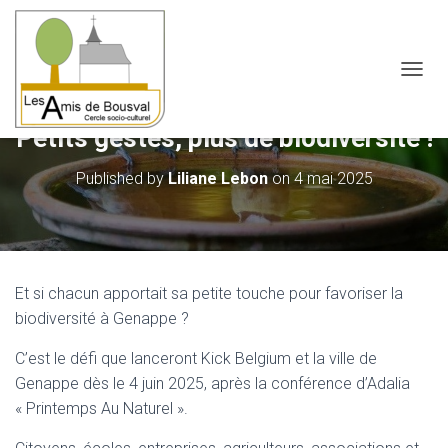
OUVRI
Petits gestes, plus de biodiversité !
Published by
Liliane Lebon
on
4 mai 2025
Et si chacun apportait sa petite touche pour favoriser la
biodiversité à Genappe ?
C’est le défi que lanceront Kick Belgium et la ville de
Genappe dès le 4 juin 2025, après la conférence d’Adalia
« Printemps Au Naturel ».