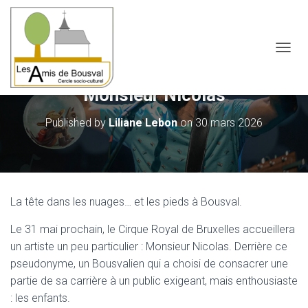
OUVRI
Monsieur Nicolas
Published by
Liliane Lebon
on
30 mars 2026
La tête dans les nuages… et les pieds à Bousval.
Le 31 mai prochain, le Cirque Royal de Bruxelles accueillera
un artiste un peu particulier : Monsieur Nicolas. Derrière ce
pseudonyme, un Bousvalien qui a choisi de consacrer une
partie de sa carrière à un public exigeant, mais enthousiaste
: les enfants.