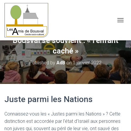
OUVRI
Bousval se souvient : « l’enfant
caché »
Published by
AdB
on
1 janvier 2022
Juste parmi les Nations
Connaissez-vous les « Justes parmi les Nations » ? Cette
distinction est accordée par l’état d’Israël aux personnes
non juives qui, souvent au péril de leur vie, ont sauvé des