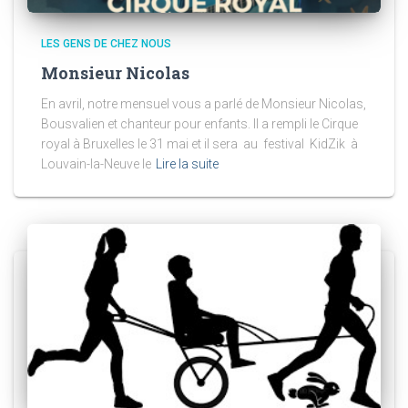
LES GENS DE CHEZ NOUS
Monsieur Nicolas
En avril, notre mensuel vous a parlé de Monsieur Nicolas,
Bousvalien et chanteur pour enfants. Il a rempli le Cirque
royal à Bruxelles le 31 mai et il sera au festival KidZik à
Louvain-la-Neuve le
Lire la suite