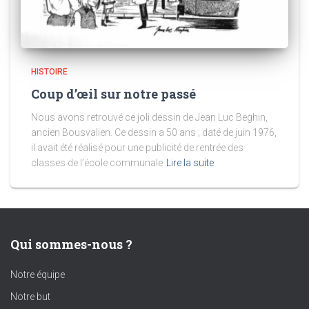
HISTOIRE
Coup d’œil sur notre passé
Nous avons retrouvé ce joli dessin de Jean Luc Beghin,
ancien Bousvalien. Ce dessin a 50 ans ; daté de juin 1976,
il avait été réalisé pour une publicité de rentrée des
classes de l’école communale
Lire la suite
Qui sommes-nous ?
Notre équipe
Notre but