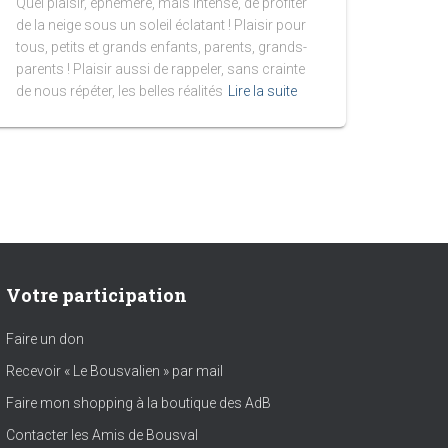
Quel plaisir, éphémère, mais intense, de profiter
de la neige sous un soleil éclatant ! Plaisir pour
tous, petits et grands enfants, parents, grands-
parents ! Plaisir aussi de rappeler, sans crainte
de nous répéter, les belles réalités
Lire la suite
Votre participation
Faire un don
Recevoir « Le Bousvalien » par mail
Faire mon shopping à la boutique des AdB
Contacter les Amis de Bousval