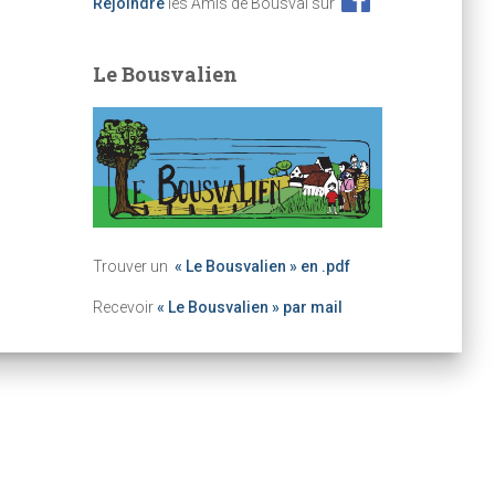
Rejoindre
les Amis de Bousval sur
Le Bousvalien
Trouver un
« Le Bousvalien » en .pdf
Recevoir
« Le Bousvalien » par mail