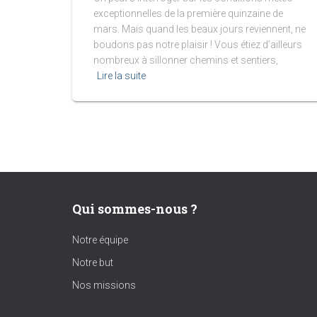
exceptionnelles de la première quinzaine de
mars. Mais quand les beaux jours reviennent, ne
boudons pas notre plaisir ! Vous étiez d’ailleurs
nombreux à sillonner chemins et sentiers,
Lire la suite
Qui sommes-nous ?
Notre équipe
Notre but
Nos missions