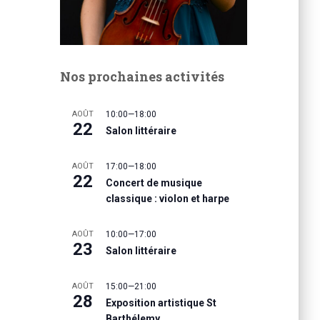
Nos prochaines activités
AOÛT
10:00
—
18:00
22
Salon littéraire
AOÛT
17:00
—
18:00
22
Concert de musique
classique : violon et harpe
AOÛT
10:00
—
17:00
23
Salon littéraire
AOÛT
15:00
—
21:00
28
Exposition artistique St
Barthélemy