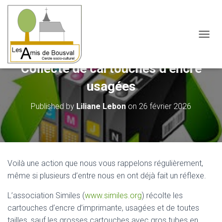
OUVRI
Collecte de cartouches d’encre
usagées
Published by
Liliane Lebon
on
26 février 2026
Voilà une action que nous vous rappelons régulièrement,
même si plusieurs d’entre nous en ont déjà fait un réflexe.
L’association Similes (
www.similes.org
) récolte les
cartouches d’encre d’imprimante, usagées et de toutes
tailles, sauf les grosses cartouches avec gros tubes en