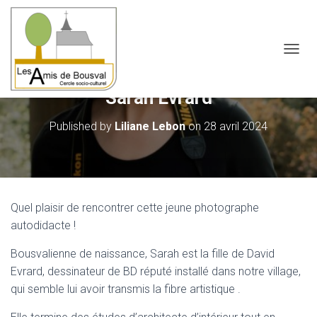
OUVRI
Sarah Evrard
Published by
Liliane Lebon
on
28 avril 2024
Quel plaisir de rencontrer cette jeune photographe
autodidacte !
Bousvalienne de naissance, Sarah est la fille de David
Evrard, dessinateur de BD réputé installé dans notre village,
qui semble lui avoir transmis la fibre artistique .