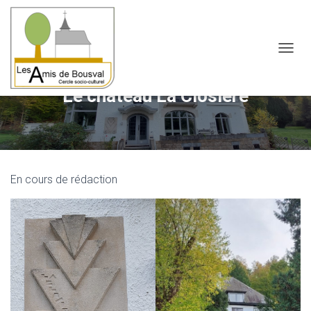
OUVRI
Le château La Closière
En cours de rédaction