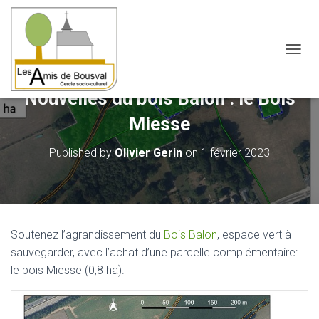
OUVRI
Nouvelles du bois Balon : le Bois
Miesse
Published by
Olivier Gerin
on
1 février 2023
Soutenez l’agrandissement du
Bois Balon
, espace vert à
sauvegarder, avec l’achat d’une parcelle complémentaire:
le bois Miesse (0,8 ha).