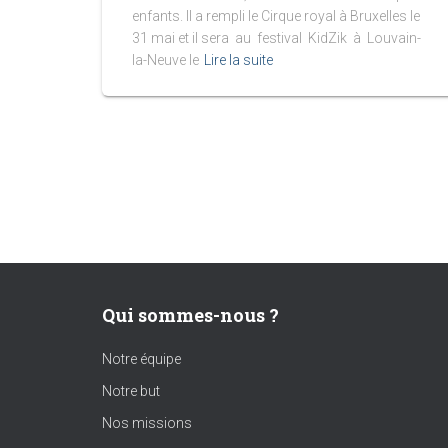
enfants. Il a rempli le Cirque royal à Bruxelles le
31 mai et il sera au festival KidZik à Louvain-
la-Neuve le
Lire la suite
Qui sommes-nous ?
Notre équipe
Notre but
Nos missions