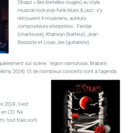
Straps » (les bretelles rouges) au style
musical rock-pop-funk-blues & jazz ; s’y
retrouvent 4 musiciens, auteurs-
compositeurs-interprètes : Fendar
(chanteuse), Khørwyn (batteur), Jean-
Bassiste et Louis Jee (guitariste).
régulièrement sur scène : région namuroise, Brabant
élemy 2024). Et de nombreux concerts sont à l’agenda.
 2024 ; il est
r en CD. Ne
 tout frais sorti.