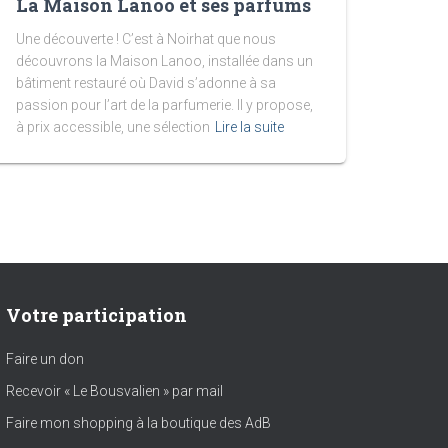
La Maison Lanoo et ses parfums
Une découverte ! C’est à Noirhat que nous
découvrons la Maison Lanoo, installée dans un
bâtiment restauré où David s’adonne à sa
passion pour l’art de la parfumerie. Il y propose,
à prix accessible, une sélection
Lire la suite
Votre participation
Faire un don
Recevoir « Le Bousvalien » par mail
Faire mon shopping à la boutique des AdB