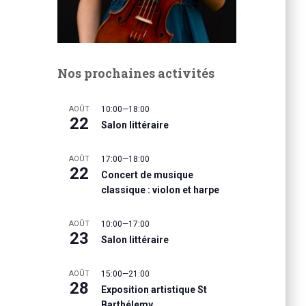
Nos prochaines activités
AOÛT
10:00
—
18:00
22
Salon littéraire
AOÛT
17:00
—
18:00
22
Concert de musique
classique : violon et harpe
AOÛT
10:00
—
17:00
23
Salon littéraire
AOÛT
15:00
—
21:00
28
Exposition artistique St
Barthélemy