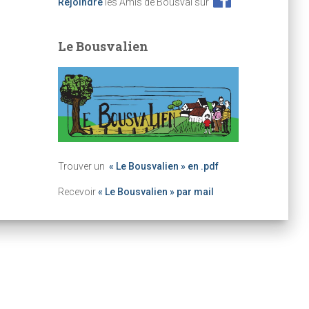
Rejoindre
les Amis de Bousval sur
Le Bousvalien
Trouver un
« Le Bousvalien » en .pdf
Recevoir
« Le Bousvalien » par mail