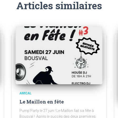
Articles similaires
AMICAL
Le Maillon en fête
Pump’Party le 27 juin ! Le Maillon fait sa fête à
Bousval ! Après le succès des deux premières