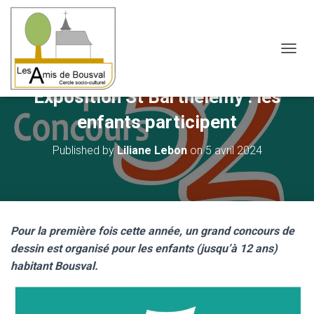
OUVRI
Exposition St Barthélemy : les
enfants participent
Published by
Liliane Lebon
on
5 avril 2024
Pour la première fois cette année, un grand concours de
dessin est organisé pour les enfants (jusqu’à 12 ans)
habitant Bousval.