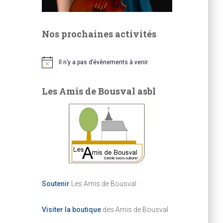
Nos prochaines activités
Il n’y a pas d’évènements à venir.
N
o
t
Les Amis de Bousval asbl
i
c
e
Soutenir
Les Amis de Bousval
Visiter la boutique
des Amis de Bousval