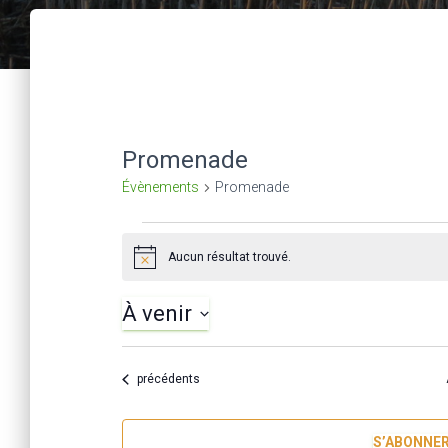
Promenade
Évènements
Promenade
Évènements
Aucun résultat trouvé.
N
o
t
À venir
i
c
S
e
é
Évènements
précédents
l
e
S’ABONNER