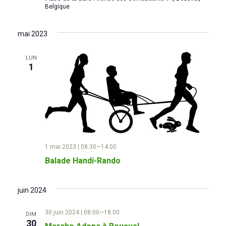
t
t
v
Belgique
e
u
n
.
mai 2023
e
a
LUN
s
1
v
É
i
v
g
è
a
n
1 mai 2023 | 08:30
—
14:00
e
t
Balade Handi-Rando
m
i
juin 2024
e
o
30 juin 2024 | 08:00
—
18:00
n
DIM
30