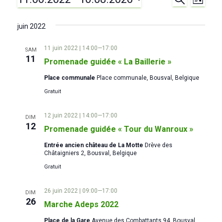
Évènements
N
R
L
E
I
S
C
a
e
S
é
H
juin 2022
T
E
v
l
E
c
R
11 juin 2022 | 14:00
—
17:00
e
SAM
C
i
11
Promenade guidée « La Baillerie »
c
H
h
E
g
t
Place communale
Place communale, Bousval, Belgique
i
e
Gratuit
a
o
r
t
n
12 juin 2022 | 14:00
—
17:00
DIM
n
12
Promenade guidée « Tour du Wanroux »
i
c
e
Entrée ancien château de La Motte
Drève des
z
o
Châtaigniers 2, Bousval, Belgique
h
u
Gratuit
n
n
e
e
d
26 juin 2022 | 09:00
—
17:00
DIM
d
e
26
Marche Adeps 2022
e
a
Place de la Gare
Avenue des Combattants 94, Bousval,