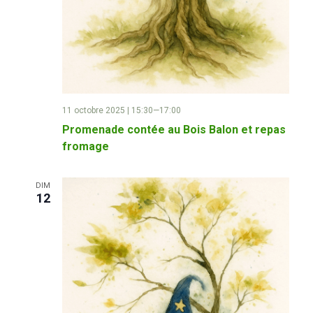
n
e
m
e
11 octobre 2025 | 15:30
—
17:00
n
Promenade contée au Bois Balon et repas
fromage
t
DIM
s
12