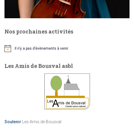
Nos prochaines activités
Il n’y a pas d’évènements à venir.
N
o
t
Les Amis de Bousval asbl
i
c
e
Soutenir
Les Amis de Bousval