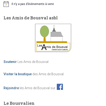
v
Il n’y a pas d’évènements à venir.
N
è
o
t
Les Amis de Bousval asbl
i
n
c
e
e
m
e
Soutenir
Les Amis de Bousval
n
t
Visiter la boutique
des Amis de Bousval
s
Rejoindre
les Amis de Bousval sur
Le Bousvalien