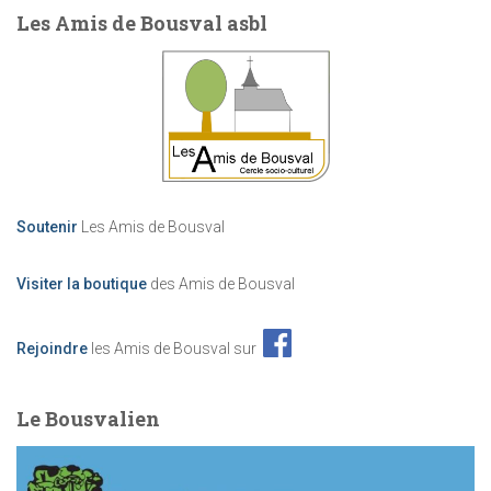
t
n
Les Amis de Bousval asbl
i
c
e
e
m
e
n
Soutenir
Les Amis de Bousval
t
Visiter la boutique
des Amis de Bousval
s
Rejoindre
les Amis de Bousval sur
Le Bousvalien