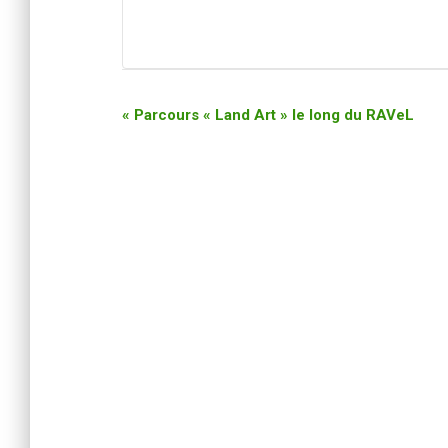
«
Parcours « Land Art » le long du RAVeL
N
a
v
i
g
a
t
i
o