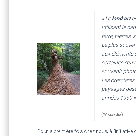
« Le
land art
es
utilisant le ca
terre, pierres, 
Le plus souven
aux éléments et
certaines œuvre
souvenir photo
Les premières 
paysages déser
années 1960 »
(Wikipedia)
Pour la première fois chez nous, à l’initiativ