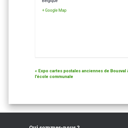
Belgique
+ Google Map
«
Expo cartes postales anciennes de Bousval 
N
l’école communale
a
v
i
g
a
Qui sommes-nous ?