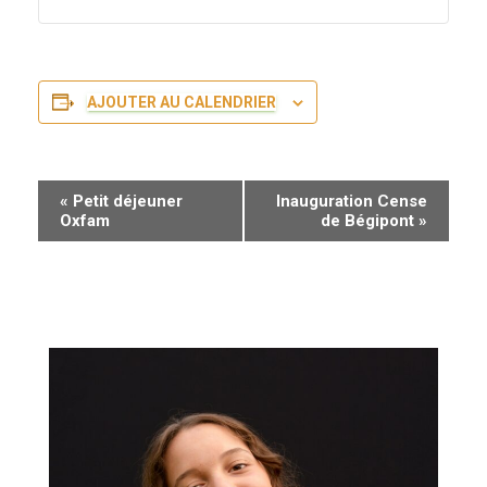
AJOUTER AU CALENDRIER
N
«
Petit déjeuner
Inauguration Cense
Oxfam
de Bégipont
»
a
v
i
g
a
t