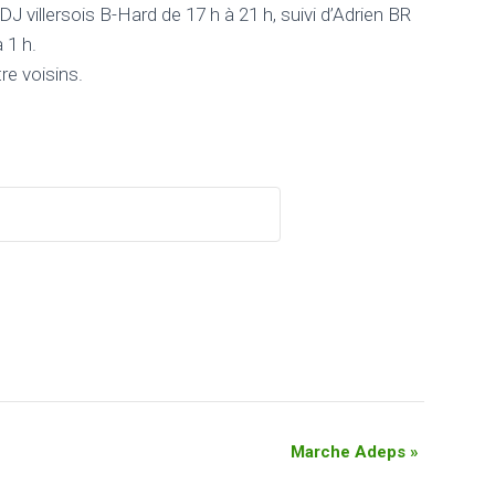
DJ villersois B-Hard de 17 h à 21 h, suivi d’Adrien BR
 1 h.
re voisins.
Marche Adeps
»