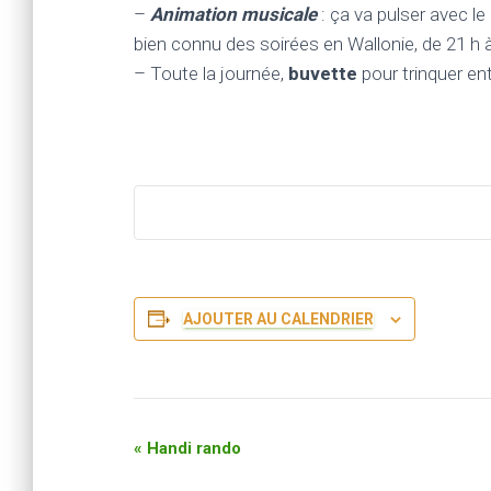
–
Animation musicale
: ça va pulser avec le 
bien connu des soirées en Wallonie, de 21 h à
– Toute la journée,
buvette
pour trinquer ent
AJOUTER AU CALENDRIER
«
Handi rando
N