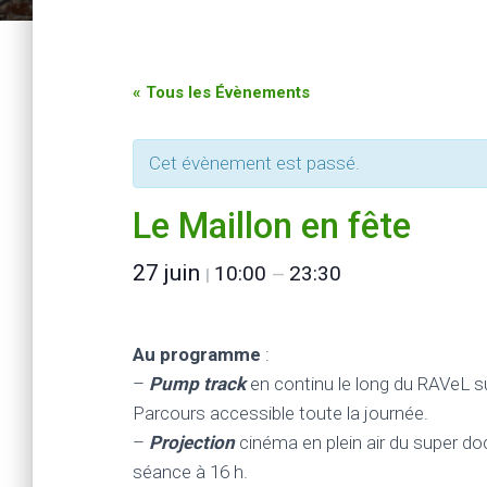
« Tous les Évènements
Cet évènement est passé.
Le Maillon en fête
27 juin
10:00
23:30
|
—
Au programme
:
–
Pump track
en continu le long du RAVeL sur 
Parcours accessible toute la journée.
–
Projection
cinéma en plein air du super 
séance à 16 h.