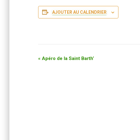
AJOUTER AU CALENDRIER
«
Apéro de la Saint Barth’
N
a
v
i
g
a
t