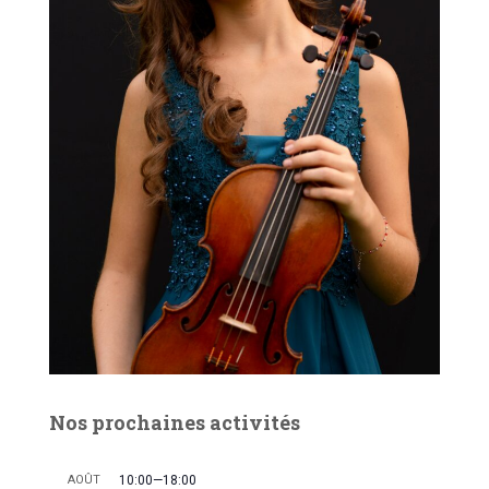
n
É
v
è
n
e
m
e
n
t
Nos prochaines activités
AOÛT
10:00
—
18:00