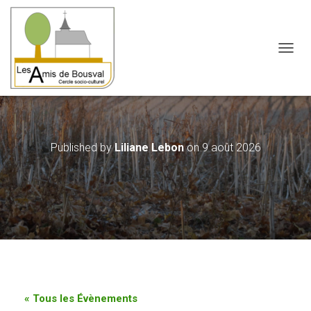
OUVRI
Published by
Liliane Lebon
on
9 août 2026
« Tous les Évènements