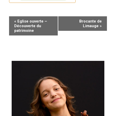
N
«
Eglise ouverte –
Brocante de
Découverte du
Limauge
»
a
patrimoine
v
i
g
a
t
i
o
n