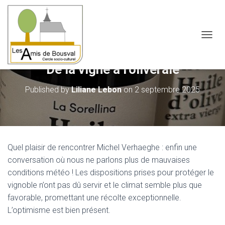
OUVRI
De la vigne à l’oliveraie
Published by
Liliane Lebon
on
2 septembre 2025
Quel plaisir de rencontrer Michel Verhaeghe : enfin une
conversation où nous ne parlons plus de mauvaises
conditions météo ! Les dispositions prises pour protéger le
vignoble n’ont pas dû servir et le climat semble plus que
favorable, promettant une récolte exceptionnelle.
L’optimisme est bien présent.