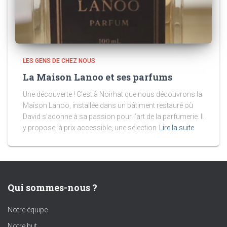
LES GENS DE CHEZ NOUS
La Maison Lanoo et ses parfums
Une découverte ! C’est à Noirhat que nous découvrons la
Maison Lanoo, installée dans un bâtiment restauré où
David s’adonne à sa passion pour l’art de la parfumerie. Il
y propose, à prix accessible, une sélection
Lire la suite
Qui sommes-nous ?
Notre équipe
Notre but