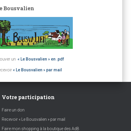
e Bousvalien
rouver un
« Le Bousvalien » en .pdf
ecevoir
« Le Bousvalien » par mail
Votre participation
Faire un don
Recevoir « Le Bousvalien » par mail
Faire mon shopping à la boutique des AdB