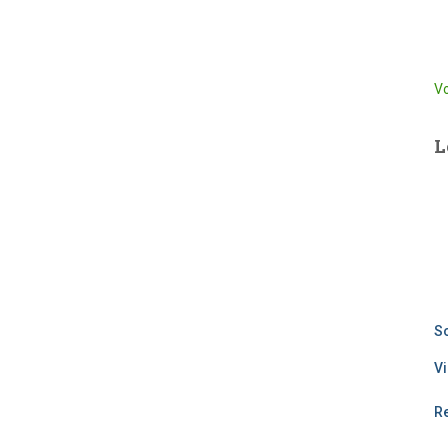
Vo
L
So
Vi
R