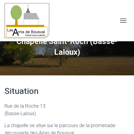
OUVRI
Chapelle Saint-Roch (Basse-
Laloux)
Situation
Rue de la Roche 13
(Basse-Laloux)
La chapelle se situe sur le parcours de la promenade-
découverte des Amis de Bousval :