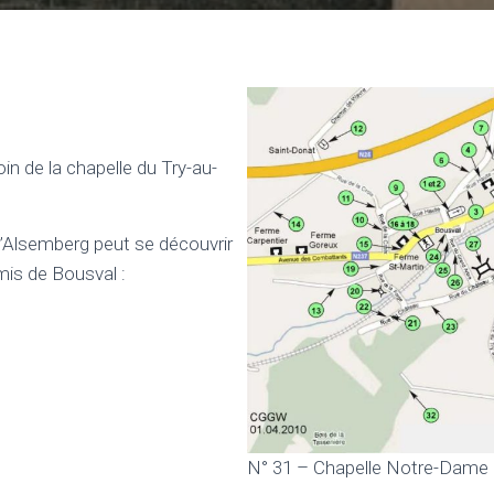
oin de la chapelle du Try-au-
Alsemberg peut se découvrir
is de Bousval :
N° 31 – Chapelle Notre-Dame