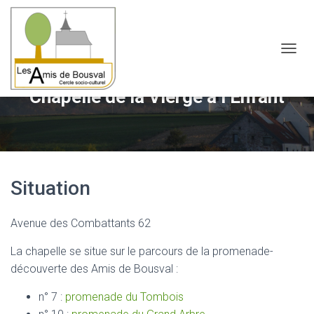
OUVRI
Chapelle de la Vierge à l’Enfant
Situation
Avenue des Combattants 62
La chapelle se situe sur le parcours de la promenade-
découverte des Amis de Bousval :
n° 7 :
promenade du Tombois