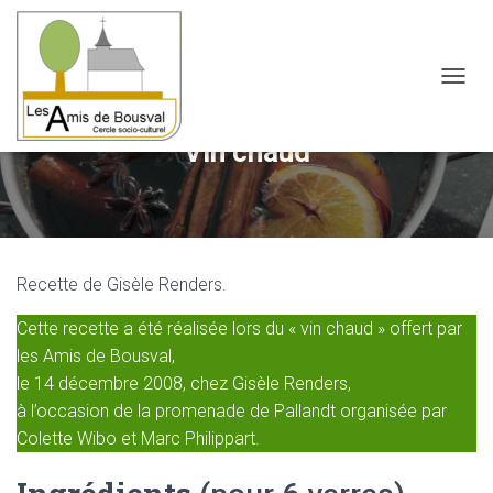
OUVRI
Vin chaud
Recette de Gisèle Renders.
Cette recette a été réalisée lors du « vin chaud » offert par
les Amis de Bousval,
le 14 décembre 2008, chez Gisèle Renders,
à l’occasion de la promenade de Pallandt organisée par
Colette Wibo et Marc Philippart.