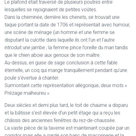
Le plafond était traversé de plusieurs poutres entre
lesquelles se rejoignaient de petites voûtes.
Dans la cheminée, derrière les chenets, se trouvait une
taque portant la date de 1706 et représentait avec humour,
une scène de ménage (un homme et une femme se
disputant la culotte dans laquelle ils ont l’un et l’autre
introduit une jambe ; la femme pince l’oreille du mari tandis
que le chien aboie aux genoux de son maître.
Au-dessus, en guise de sage conclusion à cette fable
éternelle, un coq qui mange tranquillement pendant qu’une
poule s’évertue à chanter.
Surmontant cette représentation allégorique, deux mots «
Prézage malheureu ».
Deux siècles et demi plus tard, le toit de chaume a disparu
et la bâtisse s’est élevée d’un petit étage qui a reçu les
châssis des anciennes fenêtres du rez-de-chaussée.
La vaste pièce de la taverne est maintenant coupée par un
corridor mais elle a gardé son banc de maçonnerie et la