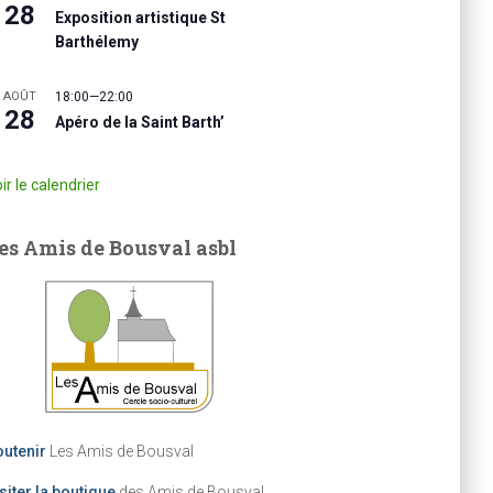
28
Exposition artistique St
Barthélemy
AOÛT
18:00
—
22:00
28
Apéro de la Saint Barth’
ir le calendrier
es Amis de Bousval asbl
utenir
Les Amis de Bousval
siter la boutique
des Amis de Bousval