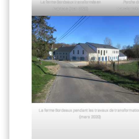
La ferme Bordeaux transformée en
Porche d
habitats (mai 2020)
transformée 
La ferme Bordeaux pendant les travaux de transformati
(mars 2020)