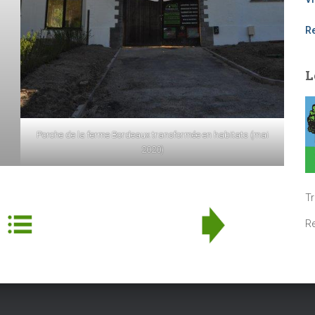
R
L
Porche de la ferme Bordeaux transformée en habitats (mai
2020)
T
R