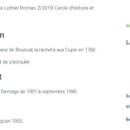
Le Lothier Roman, 2/2019, Cercle d’histoire et
Vo
en
L
eur de Bousval, la racheta aux Cupis en 1760.
t de s’écrouler.
t
en fermage de 1931 à septembre 1940.
So
Vi
R
squ’en 1955.