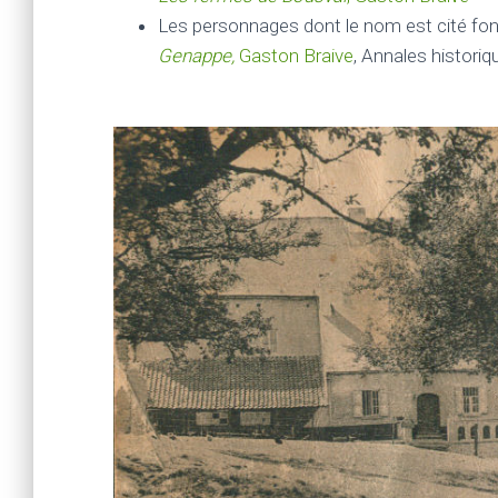
Les personnages dont le nom est cité font
Genappe,
Gaston Braive
, Annales histori