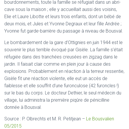
bourdonnements, toute la famille se réfugiait dans un abri-
cave sous la maison ; elle y accueillait aussi des voisins,
Elie et Laure Libotte et leurs trois enfants, dont un bébé de
deux mois, et Jules et Yvonne Degraux et leur fille Andrée ;
Yvonne fut garde-barrière du passage à niveau de Bousval.
Le bombardement de la gare d’Ottignies en juin 1944 est le
souvenir le plus terrible évoqué par Gisèle. La famille s’était
réfugiée dans des tranchées creusées en zigzag dans le
jardin. Il faisait clair comme en plein jour à cause des
explosions. Probablement en réaction à la terreur ressentie,
Gisèle fit une réaction violente, elle eut un accès de
faiblesse et elle souffrit d’une furonculose (42 furoncles !)
sur le bas du corps. Le docteur Dethier, le seul médecin du
village, lui administra la première piqûre de pénicilline
donnée à Bousval.
Source : P. Olbrechts et M. R. Petitjean –
Le Bousvalien
05/2015