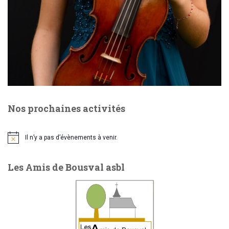
e
o
n
n
t
d
e
Nos prochaines activités
v
u
Il n’y a pas d’évènements à venir.
N
o
e
t
Les Amis de Bousval asbl
i
c
s
e
É
v