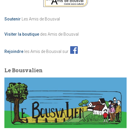
è
Soutenir
Les Amis de Bousval
n
Visiter la boutique
des Amis de Bousval
e
m
Rejoindre
les Amis de Bousval sur
e
Le Bousvalien
n
t
s