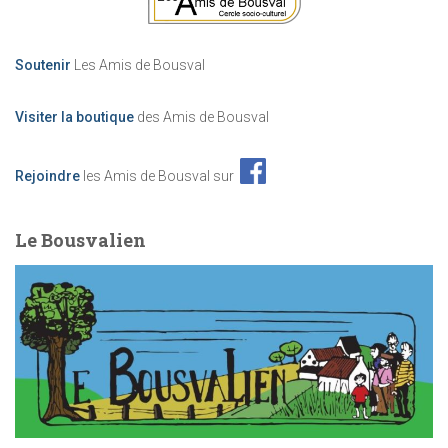
è
Soutenir
Les Amis de Bousval
n
Visiter la boutique
des Amis de Bousval
e
m
Rejoindre
les Amis de Bousval sur
e
Le Bousvalien
n
t
s