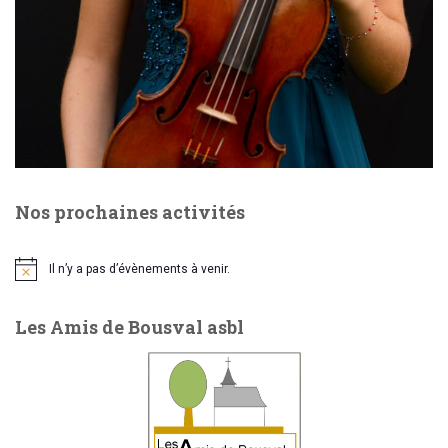
e
o
n
n
t
d
e
Nos prochaines activités
v
u
Il n’y a pas d’évènements à venir.
N
o
e
t
Les Amis de Bousval asbl
i
c
s
e
É
v