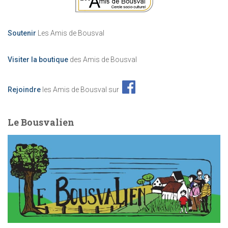
è
Soutenir
Les Amis de Bousval
n
Visiter la boutique
des Amis de Bousval
e
m
Rejoindre
les Amis de Bousval sur
e
Le Bousvalien
n
t
s