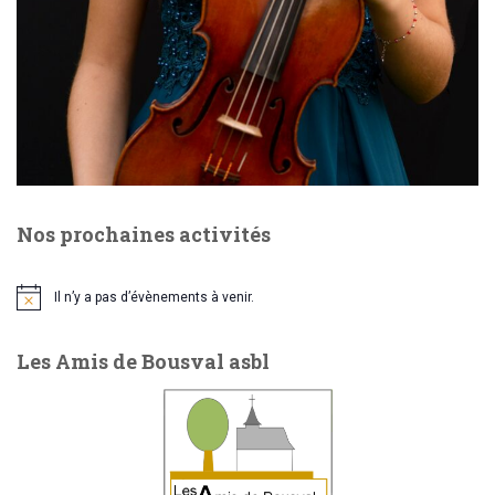
e
o
n
n
t
d
e
Nos prochaines activités
v
u
Il n’y a pas d’évènements à venir.
N
o
e
t
Les Amis de Bousval asbl
i
c
s
e
É
v