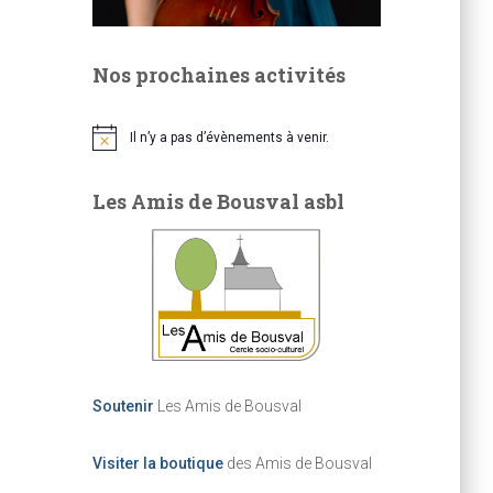
Nos prochaines activités
Il n’y a pas d’évènements à venir.
N
o
t
Les Amis de Bousval asbl
i
c
e
Soutenir
Les Amis de Bousval
Visiter la boutique
des Amis de Bousval