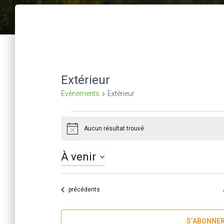
Extérieur
Évènements
Extérieur
Évènements
Aucun résultat trouvé.
N
o
t
À venir
i
c
S
e
é
Évènements
précédents
l
e
S’ABONNER