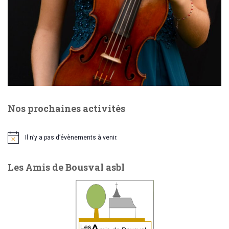
e
o
n
n
t
d
e
Nos prochaines activités
v
u
Il n’y a pas d’évènements à venir.
N
o
e
t
Les Amis de Bousval asbl
i
c
s
e
É
v