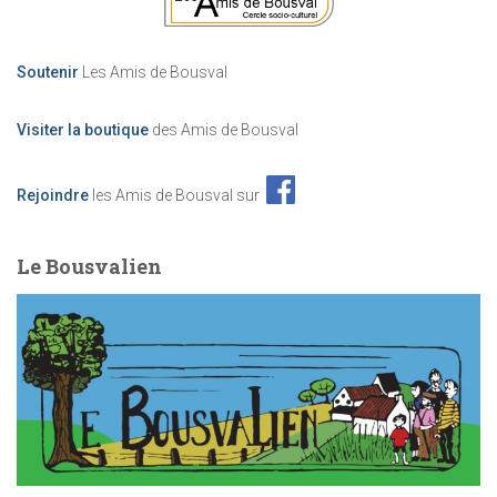
è
Soutenir
Les Amis de Bousval
n
Visiter la boutique
des Amis de Bousval
e
m
Rejoindre
les Amis de Bousval sur
e
Le Bousvalien
n
t
s