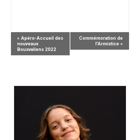
N
«
Apéro-Accueil des
Commémoration de
nouveaux
l’Armistice
»
a
Bousvaliens 2022
v
i
g
a
t
i
o