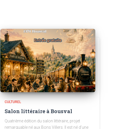
CULTUREL
Salon littéraire à Bousval
Quatrième édition du salon littéraire, projet
remarquable né aux Bons Villers. Il est né d’une