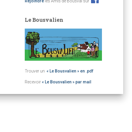
Rejoindre
les Amis de Bousval sur
Le Bousvalien
Trouver un
« Le Bousvalien » en .pdf
Recevoir
« Le Bousvalien » par mail