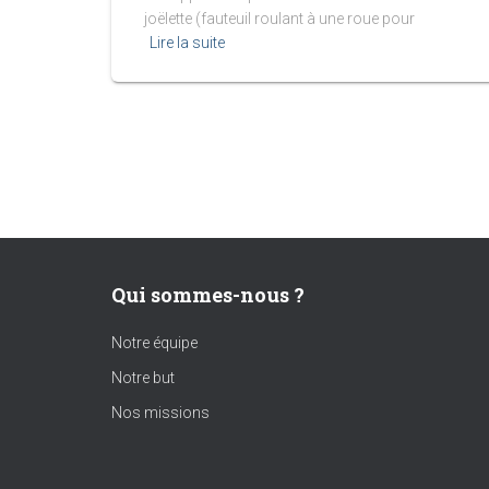
joëlette (fauteuil roulant à une roue pour
Lire la suite
Qui sommes-nous ?
Notre équipe
Notre but
Nos missions