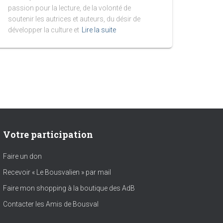
passion pour la lecture, de la volonté de
soutenir les autrices et auteurs, du désir de
développer la culture et
Lire la suite
Votre participation
Faire un don
Recevoir « Le Bousvalien » par mail
Faire mon shopping à la boutique des AdB
Contacter les Amis de Bousval