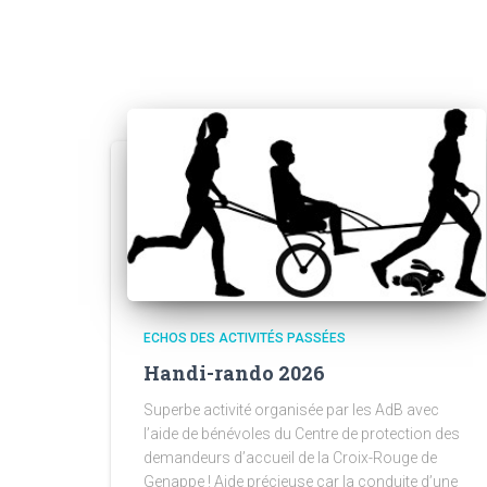
ECHOS DES ACTIVITÉS PASSÉES
Handi-rando 2026
Superbe activité organisée par les AdB avec
l’aide de bénévoles du Centre de protection des
demandeurs d’accueil de la Croix-Rouge de
Genappe ! Aide précieuse car la conduite d’une