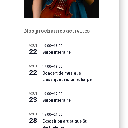
Nos prochaines activités
AOÛT
10:00
—
18:00
22
Salon littéraire
AOÛT
17:00
—
18:00
22
Concert de musique
classique : violon et harpe
AOÛT
10:00
—
17:00
23
Salon littéraire
AOÛT
15:00
—
21:00
28
Exposition artistique St
Barthélemy