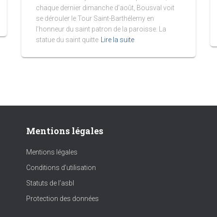
chaque dernier dimanche d’août, Bousval voit
se dérouler le Tour Saint-Barthélemy en
l’honneur du saint patron de la paroisse. La
statue du saint quitte
Lire la suite
Mentions légales
Mentions légales
Conditions d’utilisation
Statuts de l’asbl
Protection des données