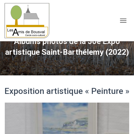
OUVRI
Albums photos de la 50e Expo
artistique Saint-Barthélemy (2022)
Exposition artistique « Peinture »