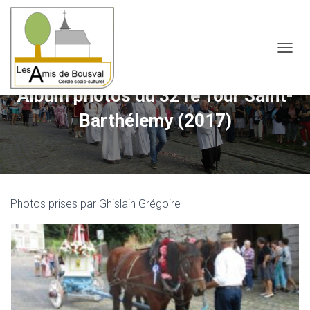
OUVRI
Album photos du 321e Tour Saint-
Barthélemy (2017)
Photos prises par Ghislain Grégoire